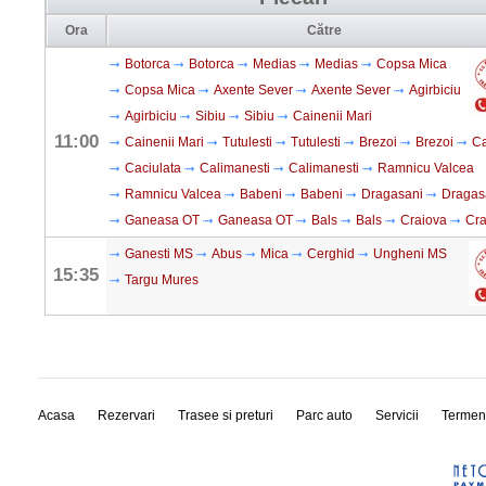
Ora
Către
Botorca
Botorca
Medias
Medias
Copsa Mica
Copsa Mica
Axente Sever
Axente Sever
Agirbiciu
Agirbiciu
Sibiu
Sibiu
Cainenii Mari
11:00
Cainenii Mari
Tutulesti
Tutulesti
Brezoi
Brezoi
Ca
Caciulata
Calimanesti
Calimanesti
Ramnicu Valcea
Ramnicu Valcea
Babeni
Babeni
Dragasani
Dragas
Ganeasa OT
Ganeasa OT
Bals
Bals
Craiova
Cra
Ganesti MS
Abus
Mica
Cerghid
Ungheni MS
15:35
Targu Mures
Acasa
Rezervari
Trasee si preturi
Parc auto
Servicii
Termen