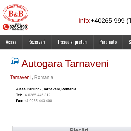
Info:
+40265-999 (T
Acasa
Rezervari
Trasee si preturi
Parc auto
S
Autogara Tarnaveni
Tarnaveni
, Romania
Aleea Garii nr.2, Tarnaveni, Romania
Tel:
+4-0265-446.312
Fax:
+4-0265-443.400
Plecări