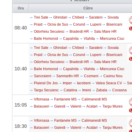
Ora
Către
Trei Sate
Ghindari
Chibed
Sarateni
Sovata
Praid
Ocna de Sus
Corund
Lupeni
Bisericani
08:40
Odorheiu Secuiesc
Bradesti HR
Satu Mare HR
Baile Homorod
Capalnita
Vlahita
Miercurea Ciuc
Trei Sate
Ghindari
Chibed
Sarateni
Sovata
Praid
Ocna de Sus
Corund
Lupeni
Bisericani
Odorheiu Secuiesc
Bradesti HR
Satu Mare HR
10:40
Baile Homorod
Capalnita
Vlahita
Miercurea Ciuc
Sancraieni
Sanmartin HR
Cozmeni
Casinu Nou
Plaiesii De Jos
Imper
Iacobeni
Valea Seaca CV
Sa
Targu Secuiesc
Catalina
Imeni
Zabala
Covasna
Viforoasa
Fantanele MS
Calimanesti MS
15:05
Balauseri
Gaiesti
Valenii
Acatari
Targu Mures
Viforoasa
Fantanele MS
Calimanesti MS
18:30
Balauseri
Gaiesti
Valenii
Acatari
Targu Mures