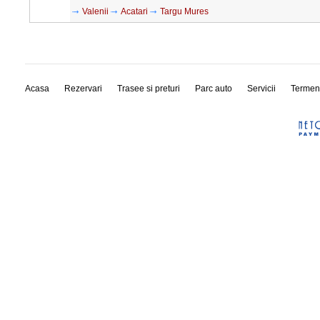
Valenii
Acatari
Targu Mures
Acasa
Rezervari
Trasee si preturi
Parc auto
Servicii
Termen