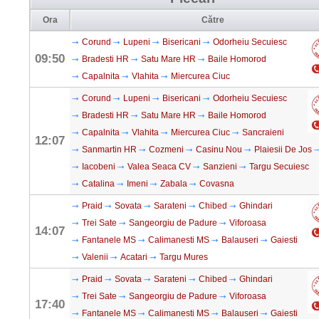
Ora
Către
Corund
Lupeni
Bisericani
Odorheiu Secuiesc
09:50
Bradesti HR
Satu Mare HR
Baile Homorod
Capalnita
Vlahita
Miercurea Ciuc
Corund
Lupeni
Bisericani
Odorheiu Secuiesc
Bradesti HR
Satu Mare HR
Baile Homorod
Capalnita
Vlahita
Miercurea Ciuc
Sancraieni
12:07
Sanmartin HR
Cozmeni
Casinu Nou
Plaiesii De Jos
Iacobeni
Valea Seaca CV
Sanzieni
Targu Secuiesc
Catalina
Imeni
Zabala
Covasna
Praid
Sovata
Sarateni
Chibed
Ghindari
Trei Sate
Sangeorgiu de Padure
Viforoasa
14:07
Fantanele MS
Calimanesti MS
Balauseri
Gaiesti
Valenii
Acatari
Targu Mures
Praid
Sovata
Sarateni
Chibed
Ghindari
Trei Sate
Sangeorgiu de Padure
Viforoasa
17:40
Fantanele MS
Calimanesti MS
Balauseri
Gaiesti