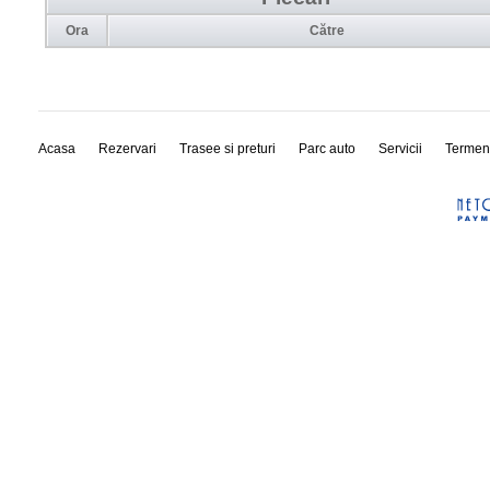
Ora
Către
Acasa
Rezervari
Trasee si preturi
Parc auto
Servicii
Termen