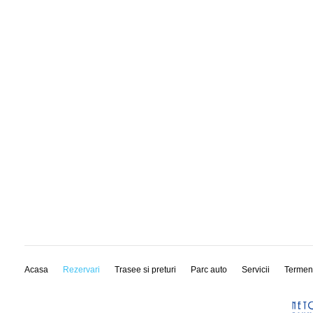
Acasa
Rezervari
Trasee si preturi
Parc auto
Servicii
Termen