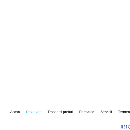
Acasa
Rezervari
Trasee si preturi
Parc auto
Servicii
Termen