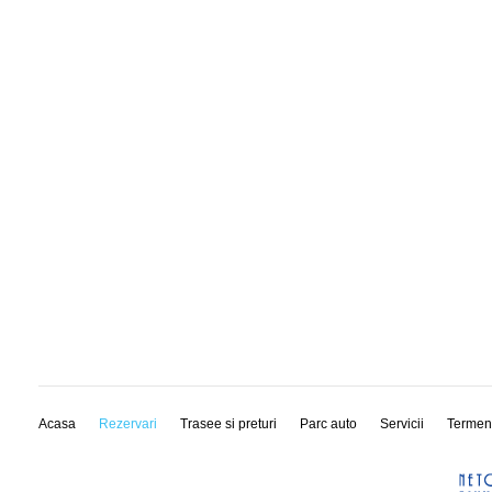
Acasa
Rezervari
Trasee si preturi
Parc auto
Servicii
Termen