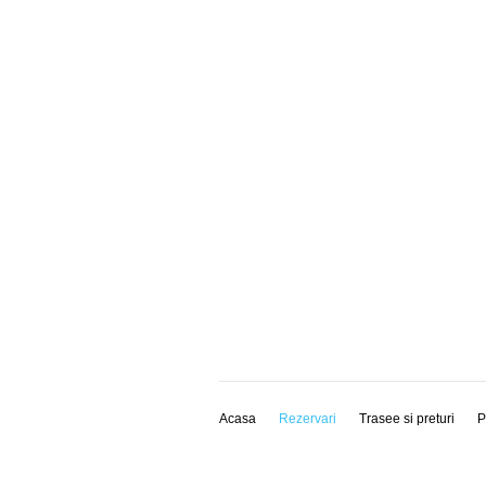
Acasa
Rezervari
Trasee si preturi
P