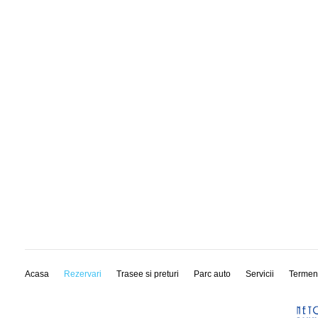
Acasa
Rezervari
Trasee si preturi
Parc auto
Servicii
Termen