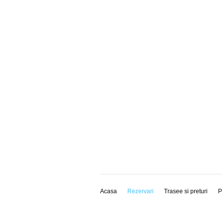
Acasa
Rezervari
Trasee si preturi
P