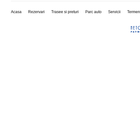
Acasa
Rezervari
Trasee si preturi
Parc auto
Servicii
Termen