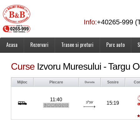
Info:
+40265-999 (T
Acasa
Rezervari
Trasee si preturi
Parc auto
S
Curse
Izvoru Muresului - Targu 
Mijloc
Plecare
Sosire
Co
Durata
11:40
h
15:19
3
39'
L
M
M
J
V
S
D