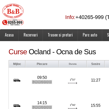
Info:
+40265-999 (T
Acasa
Rezervari
Trasee si preturi
Parc auto
S
Curse
Ocland - Ocna de Sus
Mijloc
Plecare
Sosire
Durata
09:50
h
11:27
1
37'
L
M
M
J
V
S
D
14:15
h
15:55
1
40'
L
M
M
J
V
S
D