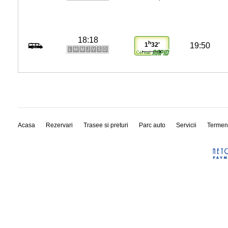
18:18
h
19:50
1
32'
L
M
M
J
V
S
D
Acasa
Rezervari
Trasee si preturi
Parc auto
Servicii
Termen