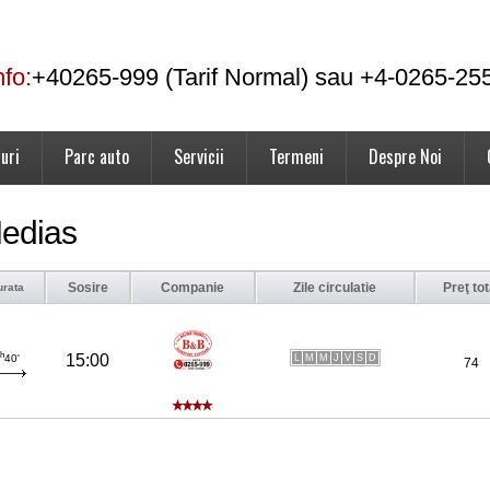
nfo:
+40265-999 (Tarif Normal) sau +4-0265-25
uri
Parc auto
Servicii
Termeni
Despre Noi
Medias
Sosire
Companie
Zile circulatie
Preţ tot
urata
h
15:00
L
M
M
J
V
S
D
40'
74