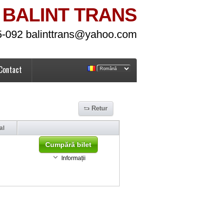
BALINT TRANS
5-092 balinttrans@yahoo.com
Contact
Retur
al
Cumpără bilet
Informații