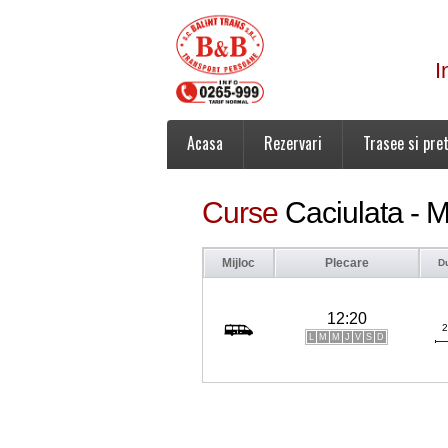
I
Acasa
Rezervari
Trasee si pret
Curse
Caciulata - 
Mijloc
Plecare
D
12:20
2
L
M
M
J
V
S
D