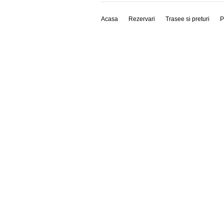
Acasa
Rezervari
Trasee si preturi
P