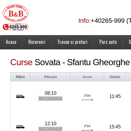
Info:
+40265-999 (T
Acasa
Rezervari
Trasee si preturi
Parc auto
S
Curse
Sovata - Sfantu Gheorghe
Mijloc
Plecare
Sosire
Durata
08:10
h
11:45
3
35'
L
M
M
J
V
S
D
12:10
h
15:45
3
35'
L
M
M
J
V
S
D