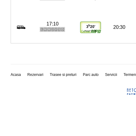
17:10
h
20:30
3
20'
L
M
M
J
V
S
D
Acasa
Rezervari
Trasee si preturi
Parc auto
Servicii
Termen