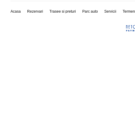
Acasa
Rezervari
Trasee si preturi
Parc auto
Servicii
Termen