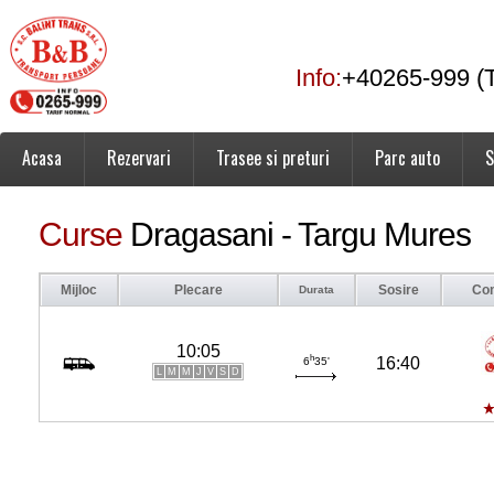
Info:
+40265-999 (T
Acasa
Rezervari
Trasee si preturi
Parc auto
S
Curse
Dragasani - Targu Mures
Mijloc
Plecare
Sosire
Co
Durata
10:05
h
16:40
6
35'
L
M
M
J
V
S
D