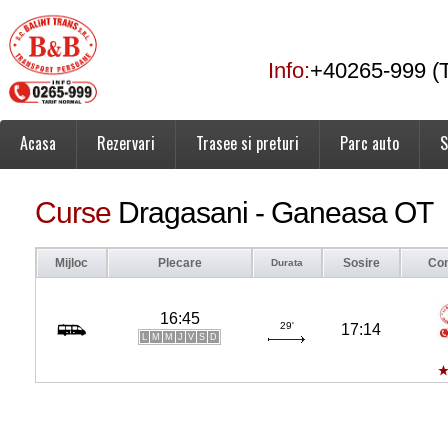
Info:
+40265-999 (T
Acasa
Rezervari
Trasee si preturi
Parc auto
S
Curse
Dragasani - Ganeasa OT
Mijloc
Plecare
Sosire
Co
Durata
16:45
29'
17:14
L
M
M
J
V
S
D