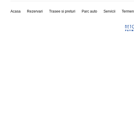
Acasa
Rezervari
Trasee si preturi
Parc auto
Servicii
Termen