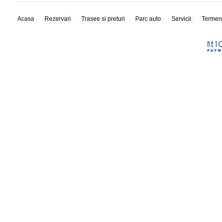
Acasa
Rezervari
Trasee si preturi
Parc auto
Servicii
Termen