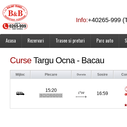
Info:
+40265-999 (T
Acasa
Rezervari
Trasee si preturi
Parc auto
S
Curse
Targu Ocna - Bacau
Mijloc
Plecare
Sosire
Co
Durata
15:20
h
16:59
1
39'
L
M
M
J
V
S
D