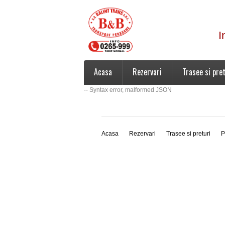
I
Acasa
Rezervari
Trasee si pret
-- Syntax error, malformed JSON
Acasa
Rezervari
Trasee si preturi
P