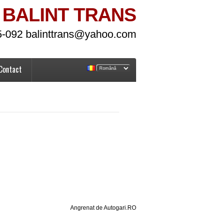
BALINT TRANS
5-092 balinttrans@yahoo.com
Contact
Angrenat de Autogari.RO