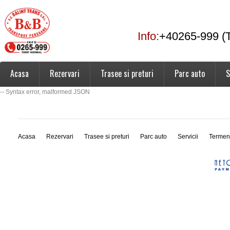
Info:
+40265-999 (T
Acasa
Rezervari
Trasee si preturi
Parc auto
S
-- Syntax error, malformed JSON
Acasa
Rezervari
Trasee si preturi
Parc auto
Servicii
Termen