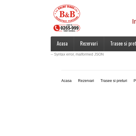
I
Acasa
Rezervari
Trasee si pret
-- Syntax error, malformed JSON
Acasa
Rezervari
Trasee si preturi
P