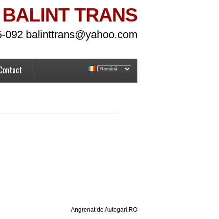
BALINT TRANS
5-092 balinttrans@yahoo.com
Contact
Angrenat de Autogari.RO