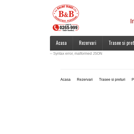
I
Acasa
Rezervari
Trasee si pret
-- Syntax error, malformed JSON
Acasa
Rezervari
Trasee si preturi
P