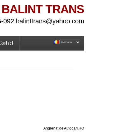
BALINT TRANS
5-092 balinttrans@yahoo.com
Contact
Angrenat de Autogari.RO