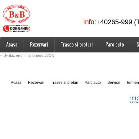
Info:
+40265-999 (T
Acasa
Rezervari
Trasee si preturi
Parc auto
S
-- Syntax error, malformed JSON
Acasa
Rezervari
Trasee si preturi
Parc auto
Servicii
Termen