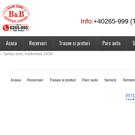
Info:
+40265-999 (T
Acasa
Rezervari
Trasee si preturi
Parc auto
S
-- Syntax error, malformed JSON
Acasa
Rezervari
Trasee si preturi
Parc auto
Servicii
Termen