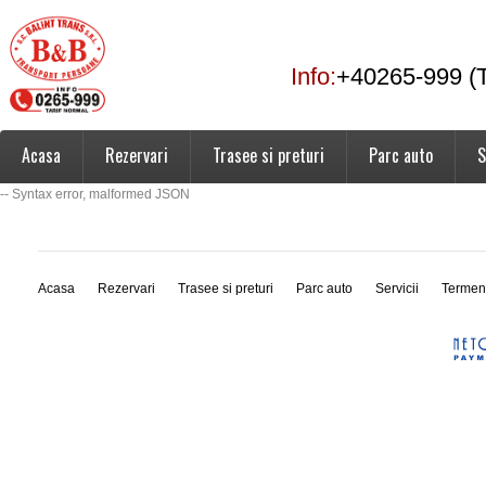
Info:
+40265-999 (T
Acasa
Rezervari
Trasee si preturi
Parc auto
S
-- Syntax error, malformed JSON
Acasa
Rezervari
Trasee si preturi
Parc auto
Servicii
Termen