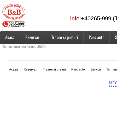
Info:
+40265-999 (T
Acasa
Rezervari
Trasee si preturi
Parc auto
S
-- Syntax error, malformed JSON
Acasa
Rezervari
Trasee si preturi
Parc auto
Servicii
Termen