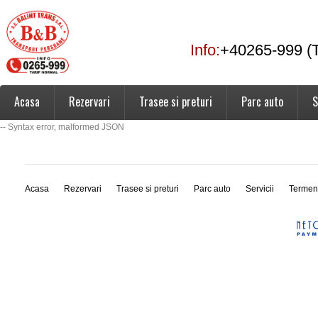
Info:
+40265-999 (T
Acasa
Rezervari
Trasee si preturi
Parc auto
S
-- Syntax error, malformed JSON
Acasa
Rezervari
Trasee si preturi
Parc auto
Servicii
Termen