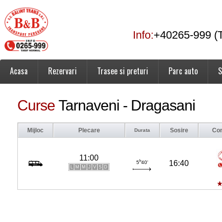
Info:
+40265-999 (T
Acasa
Rezervari
Trasee si preturi
Parc auto
S
Curse
Tarnaveni - Dragasani
Mijloc
Plecare
Sosire
Co
Durata
11:00
h
16:40
5
40'
L
M
M
J
V
S
D