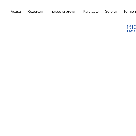
Acasa
Rezervari
Trasee si preturi
Parc auto
Servicii
Termen