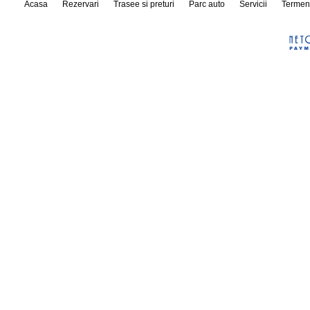
Acasa
Rezervari
Trasee si preturi
Parc auto
Servicii
Termen