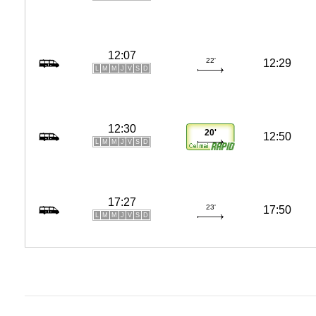
12:07
22'
12:29
L
M
M
J
V
S
D
12:30
20'
12:50
L
M
M
J
V
S
D
17:27
23'
17:50
L
M
M
J
V
S
D