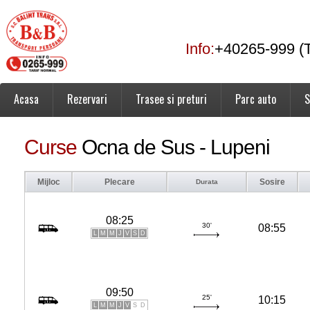
Info:
+40265-999 (T
Acasa
Rezervari
Trasee si preturi
Parc auto
S
Curse
Ocna de Sus - Lupeni
Mijloc
Plecare
Sosire
Durata
08:25
30'
08:55
L
M
M
J
V
S
D
09:50
25'
10:15
L
M
M
J
V
S
D